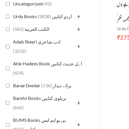
لے بول
Uncategorized
(45)
,
+
(5838)
Urdu Books اردو کتابیں
جموعہ نظم
+
Urdu 
(582)
الكتب العربية
27
₹
Adab Shayri ادب شاعری
+
(3232)
Ahle Hadees Book اہل حدیث کتابیں
(424)
(136)
Barae Deedar برائے دیدار
Barelvi Books بریلوی کتابیں
+
(666)
BUMS Books بی یو ایم ایس
+