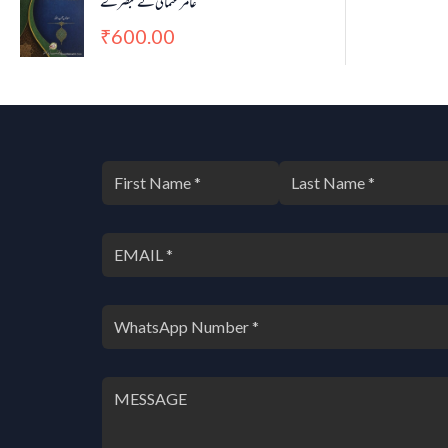
عامر عثمانی کے تبصرے
600.00
₹