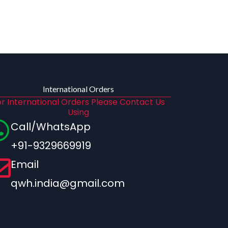
International Orders
r International Orders Please Contact Us
Using
Call/WhatsApp
+91-9329669919
Email
qwh.india@gmail.com