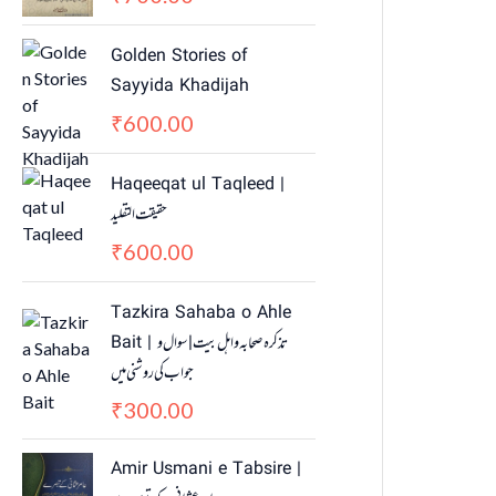
Golden Stories of
Sayyida Khadijah
600.00
₹
Haqeeqat ul Taqleed |
حقیقت التقلید
600.00
₹
Tazkira Sahaba o Ahle
Bait | تذکرہ صحابہ واہل بیت | سوال و
جواب کی روشنی میں
300.00
₹
Amir Usmani e Tabsire |