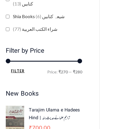
(13)
کتابیں
(6)
Shia Books شیعہ کتابیں
(77)
شراء الكتب العربية
Filter by Price
FILTER
Price:
₹270
—
₹280
New Books
Tarajim Ulama e Hadees
Hind | تراجم علمائے حديث ہند
700.00
₹