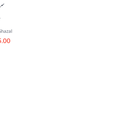
سری
م
Ghazal
5.00