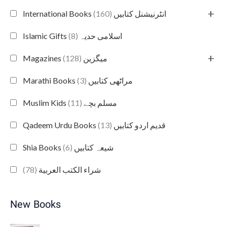
+
(160)
International Books انٹرنیشنل کتابیں
(8)
Islamic Gifts اسلامی حدیہ
+
(128)
Magazines میگزین
(3)
Marathi Books مراٹھی کتابیں
(11)
Muslim Kids مسلم بچے
(13)
Qadeem Urdu Books قدیم اردو کتابیں
(6)
Shia Books شیعہ کتابیں
(78)
شراء الكتب العربية
New Books
O
C