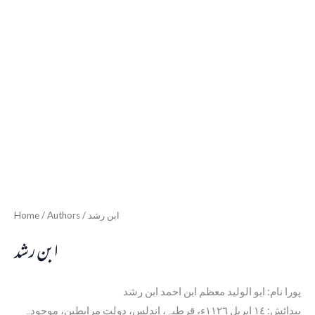
Home
/ Authors / ابن رشد
ابن رشد
پورا نام: ابو الولید معظم ابن احمد ابن رشد
پیدائش: ١٤ اپریل ١١٢٦ء، قرطبہ، اندلس، دولت مرابطین، موجودہ