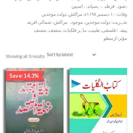
صوبہ قرطبہ، ہسپانیہ، اسپین،
وفات: ١٠ دسمبر ١١٩٨ء، مراکش, دولت موحدین
شہریت: دولت موحدین، موجودہ مراکش، شمالی افریقہ
پیشہ: فلسفی، طبیب، ماہر فلکیات، منصف، مصنف
مؤثر: ارسطو
Showing all 3 results
Original
Current
Save: 14.3%
price
price
Sale!
was:
is:
₹700.00.
₹600.00.