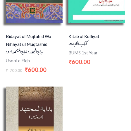
Bidayat ul Mujtahid Wa
Kitab ul Kulliyat,
کتاب الکلیات
Nihayat ul Muqtashid,
بدایۃ المجتہد و نہایۃ المقتصد اردو
BUMS 1st Year
Usool e Fiqh
600.00
₹
600.00
₹
700.00
₹