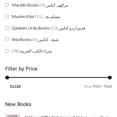
(3)
Marathi Books مراٹھی کتابیں
(11)
Muslim Kids مسلم بچے
(13)
Qadeem Urdu Books قدیم اردو کتابیں
(6)
Shia Books شیعہ کتابیں
(78)
شراء الكتب العربية
Filter by Price
FILTER
Price:
₹350
—
₹600
New Books
O
C