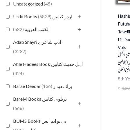
Uncategorized
(45)
+
Hashia
(5839)
Urdu Books اردو کتابیں
Futuha
+
(582)
الكتب العربية
Tawdih
Lil Da
Adab Shayri ادب شاعری
+
Vols
(3232)
شية الجمل
 الجلالين
Ahle Hadees Book اہل حدیث کتابیں
ائق الخفية
(424)
8th Ye
(136)
Barae Deedar برائے دیدار
4,20
₹
Barelvi Books بریلوی کتابیں
+
(666)
BUMS Books بی یو ایم ایس
+