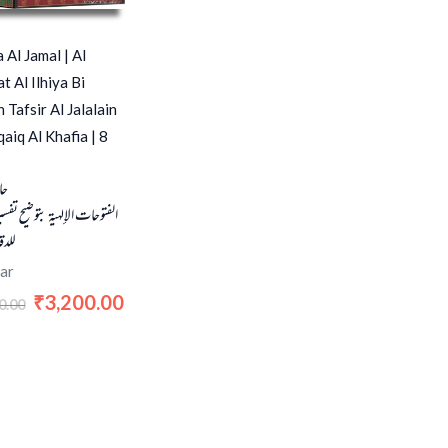
 Al Jamal | Al
t Al Ilhiya Bi
 Tafsir Al Jalalain
qaiq Al Khafia | 8
حا
الفتوحات الإلهية بتوضيح تفسير
للدق
ar
3,200.00
₹
0.00