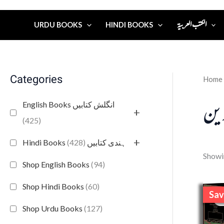
الكتب العربية
URDU BOOKS
HINDI BOOKS
Categories
Home
دين
English Books انگلش کتابیں
+
(425)
+
(428)
Hindi Books ہندی کتابیں
Showin
Shop English Books
(94)
Shop Hindi Books
(60)
Sav
S
Shop Urdu Books
(127)