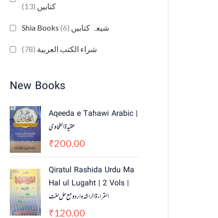
(13)
کتابیں
(6)
Shia Books شیعہ کتابیں
(78)
شراء الكتب العربية
New Books
Aqeeda e Tahawi Arabic |
عقیدة الطحاوی
200.00
₹
Qiratul Rashida Urdu Ma
Hal ul Lugaht | 2 Vols |
القراءة الراشدہ اردو مع حل لغت
120.00
₹