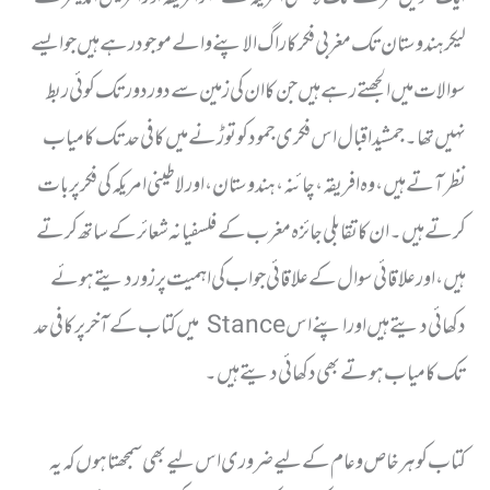
لیکر ہندوستان تک مغربی فکر کا راگ الاپنے والے موجود رہے ہیں جو ایسے
سوالات میں الجھتے رہے ہیں جن کا ان کی زمین سے دور دور تک کوئی ربط
نہیں تھا۔ جمشید اقبال اس فکری جمود کو توڑنے میں کافی حد تک کامیاب
نظر آتے ہیں، وہ افریقہ، چائنہ، ہندوستان، اور لاطینی امریکہ کی فکر پر بات
کرتے ہیں۔ ان کا تقابلی جائزہ مغرب کے فلسفیانہ شعائر کے ساتھ کرتے
ہیں، اور علاقائی سوال کے علاقائی جواب کی اہمیت پر زور دیتے ہوئے
دکھائی دیتے ہیں اور اپنے اس Stance میں کتاب کے آخر پر کافی حد
تک کامیاب ہوتے بھی دکھائی دیتے ہیں۔
کتاب کو ہر خاص و عام کے لیے ضروری اس لیے بھی سمجھتا ہوں کہ یہ