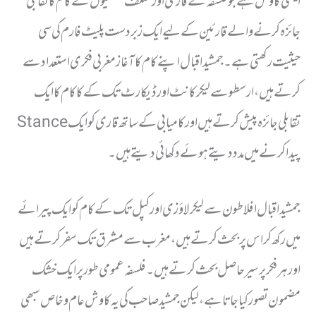
ایسی کاوش ہے جو فلسفہ کے قاری اور مختلف فلسفیوں کے کام کا تقابلی
جائزہ کرنے والے قارئین کے لیے ایک زبردست پلیٹ فارم کی سی
حیثیت رکھتی ہے۔ جمشید اقبال اپنے کام کا آغاز مغربی فکری استعداد سے
کرتے ہیں، ارسطو سے لیکر کانٹ اور ڈیکارٹ تک کے کا کام کا ایک
تقابلی جائزہ پیش کرتے ہیں اور کامیابی کے ساتھ قاری کو ایک Stance
پیدا کرنے میں مدد دیتے ہوئے دکھائی دیتے ہیں۔
جمشید اقبال افلاطون سے لیکر لاؤزی اور کپل تک کے کام کو ایک پیرائے
میں رکھ کر اس پر بحث کرتے ہیں، مغرب سے مشرق تک سفر کرتے ہیں
اور ہر فکر پر سیر حاصل بحث کرتے ہیں۔ فلسفہ عمومی طور پر ایک خشک
مضمون تصور کیا جاتا ہے، لیکن جمشید صاحب کی یہ کاوش عام و خاص سبھی