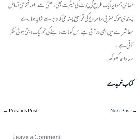
سماجی جمود پر ایک طرح کی چوٹ کی حیثیت بھی رکھتی ہے، اور فکری تساہل
پسندی جو کہ مغربی سامراج کی توسیع پسندی کہ وجہ سے شاید ہمارے
معاشرے میں بھی در آئی ہے اس کو مات دینے کی تحریک دیتی ہوئی نظر
آتی ہے۔
سعاد احمد کھوکھر
کتاب خریدے
←
Previous Post
Next Post
→
Leave a Comment