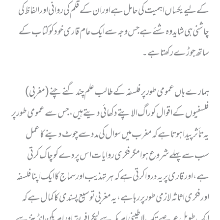
کے لیے یکساں اہمیت کی حامل ہے اور ان کے قلم کی روانی اور الفاظ کی
چاشنی ہی شاید وہ شئے ہے جس وجہ سے ایک عام قاری خود کو کتاب کے
ساتھ جوڑے رکھتا ہے۔
ہمارے ہاں عمومی طور پر فلسفہ کے طالب علم چند گنے چنے (مغربی)
فلسفیوں کے اقوال کو راگ الاپتے دکھائی دیتے ہیں، جس سے عمومی طور پر
یہ تأثر پیدا ہوتا ہے کہ مغرب میں سوال کی مدد سے چوٹ دینے کا عمل
سب سے پہلے شروع ہوا مگر فکری روایات اس پردے کو چاک کرتی
ہے، اور قاری پر یہ در وا کرتی ہے کہ ہر تہذیب اور سماج کا ایک اپنا فلسفہ
اور فکری اثاثہ لازمی طور پر رہا ہے، یہ مغربی توسیع پسندی کا کمال ہے کہ
ایک طویل عرصے تک لاطینی امریکہ سے لیکر افریقہ اور امریکن انڈینز سے